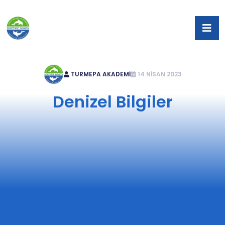
+90 216 310 93 01
egitim@turmepa.org.tr
TURMEPA AKADEMI
14 NISAN 2023
Denizel Bilgiler