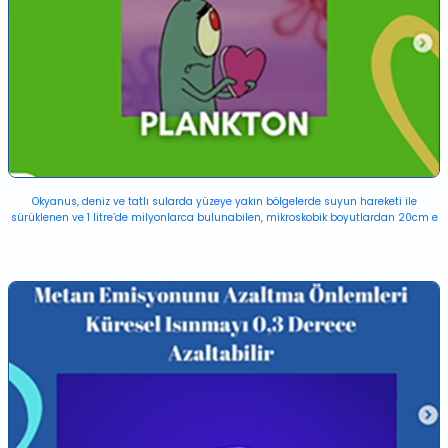
Okyanus, deniz ve tatlı sularda yüzeye yakın bölgelerde suyun hareketi ile
sürüklenen ve 1 litre’de milyonlarca bulunabilen, mikroskobik boyutlardan 20cm e
kadar olan canlılardır. Planktonlar ikiye ayrılır, bitkisel olanları fitoplankton,
hayvansal olanları ise zooplanktondur. Yaşam ömrü çok kısa olan bu mikroskobik
canlılardan bitkisel kökenli olan fitoplankton, yeryüzündeki oksijenin yaklaşık %50-
70’ini üretmektedir. Aldığımız iki nefesten birini sağlar. Dünyadaki oksijenin en
önemli kaynağı denizlerde gerçekleşen fotosentezin %95’den fazlasını fitoplankton
gerçekleştirir ve bu sayede oksijen ve besin üretimini sağlar. Denizlerdeki besin
zincirinin ilk ve en önemli halkası olan ve okyanuslardaki canlı biyokütlesinin %90
dan fazlasını oluşturan planktonu korumak bizim bireysel alışkanlıklarımızı,
ihtiyaçlarımızı iyi belirlememize bağlı.