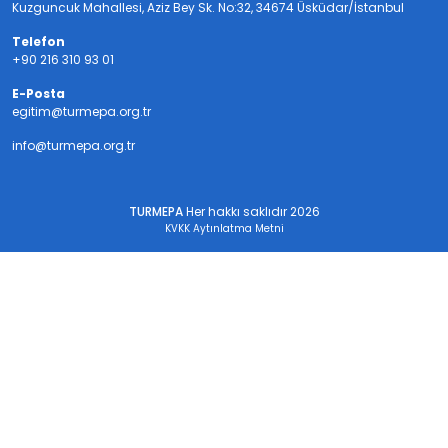
Kuzguncuk Mahallesi, Aziz Bey Sk. No:32, 34674 Üsküdar/İstanbul
Telefon
+90 216 310 93 01
E-Posta
egitim@turmepa.org.tr
info@turmepa.org.tr
TURMEPA
Her hakkı saklıdır 2026
KVKK Aytınlatma Metni