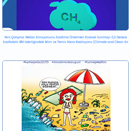
Yeni Çalışma: Metan Emisyonunu Azaltma Önlemleri Küresel Isınmayı 0,3 Derece
Azaltabilir BM liderliğindeki İklim ve Temiz Hava Koalisyonu (Climate and Clean Air
Coalition) tarafından yayımlanan yeni rapora göre, mevcut metan emisyonu
azaltma önlemleri 2045 yılına kadar küresel ısınmayı 0,3°C azaltabilir. Rapor,
petrol, doğalgaz, tarım ve atık alanlarında yaygın önlemlerin uygulanmasının
iklim değişikliğini yavaşlatmak için mevcut en güçlü kaldıraçlar olduğunu ve
metan gazını azaltmanın, küresel ısınmayla mücadele etmek için var olan en
düşük maliyetli stratejilerden biri olduğunu ortaya koyuyor. Metan gazı, sanayi
tarafından genellikle temiz bir yakıt kaynağı olduğu düşünülen doğalgazın temel
bileşeni. Ancak uzmanlara göre, insan faaliyetlerinden kaynaklanan metan
emisyonları, iklimi ısıtmada CO2’den çok daha güçlü. Metan gazı, atmosferde
CO2’den çok daha az bulunmasına rağmen, termal kızılötesi radyasyonu çok daha
fazla emiyor ve küresel ısınma potansiyeli 20 yıllık bir zaman diliminde birim kütle
başına CO2’den yaklaşık 86 kat, 100 yıllık zaman ölçeğinde de 28 daha güçlü.
Metan gazının sınırlandırılmasının sağlık ve tarım açısından önemli faydaları
olduğunu ortaya koyuluyor. Troposferdik ozonun oluşumuna katkı sağlayan
metanın azaltılmasının ozon hava kirliliğini azaltacağı belirtiliyor. Metan
emisyonlarını 2040’a kadar %45’e kadar azaltmak, her yıl 255.000 erken ölümü ve
775.000 acil astım vakasını önleyebilir. Küresel ölçekte tarım ürünleri verimini de
yılda 26 milyon ton artırabilir. Öncelikle petrol ve gaz sektöründeki metan
tahliyesini ve sızıntıları engelleyerek, mevcut yöntemlerle metan emisyonlarını