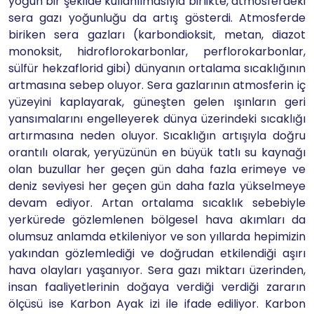
yoğun bir şekilde kullanılmasıyla birlikte, atmosferdeki
sera gazı yoğunluğu da artış gösterdi. Atmosferde
biriken sera gazları (karbondioksit, metan, diazot
monoksit, hidroflorokarbonlar, perflorokarbonlar,
sülfür hekzaflorid gibi) dünyanın ortalama sıcaklığının
artmasına sebep oluyor. Sera gazlarının atmosferin iç
yüzeyini kaplayarak, güneşten gelen ışınların geri
yansımalarını engelleyerek dünya üzerindeki sıcaklığı
artırmasına neden oluyor. Sıcaklığın artışıyla doğru
orantılı olarak, yeryüzünün en büyük tatlı su kaynağı
olan buzullar her geçen gün daha fazla erimeye ve
deniz seviyesi her geçen gün daha fazla yükselmeye
devam ediyor. Artan ortalama sıcaklık sebebiyle
yerkürede gözlemlenen bölgesel hava akımları da
olumsuz anlamda etkileniyor ve son yıllarda hepimizin
yakından gözlemlediği ve doğrudan etkilendiği aşırı
hava olayları yaşanıyor. Sera gazı miktarı üzerinden,
insan faaliyetlerinin doğaya verdiği verdiği zararın
ölçüsü ise Karbon Ayak izi ile ifade ediliyor. Karbon